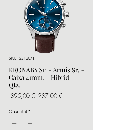
SKU: S3120/1
KRONABY Sr. - Armis Sr. -
Caixa 41mm. - Hibrid -
Qtz.
Preu
Preu
 395,00 € 
237,00 €
normal
d'oferta
Quantitat
*