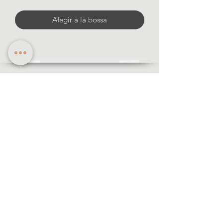
Afegir a la bossa
Informació
·Formes de pagament
·Enviaments i devolució
·Avis legal
·Politica de privacitat