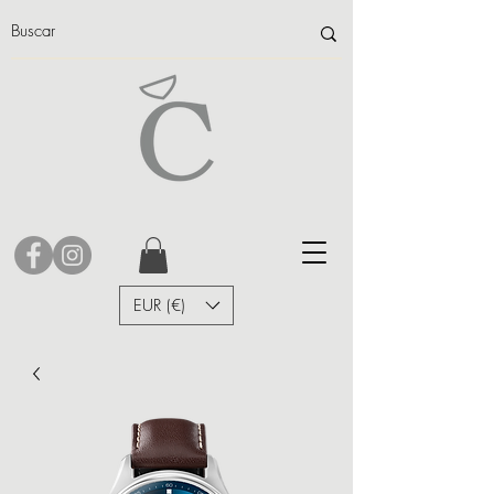
EUR (€)