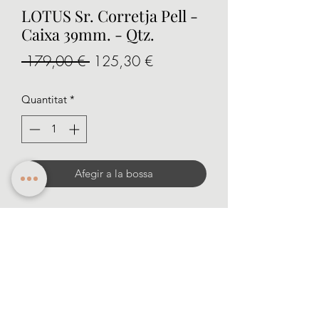
LOTUS Sr. Corretja Pell -
Caixa 39mm. - Qtz.
Preu
Preu
 179,00 € 
125,30 €
normal
d'oferta
Quantitat
*
Afegir a la bossa