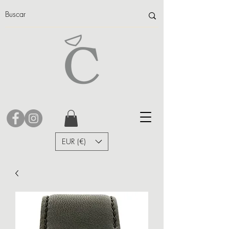
EUR (€)