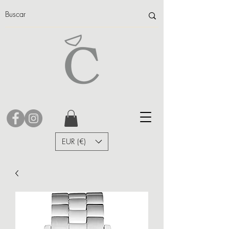
EUR (€)