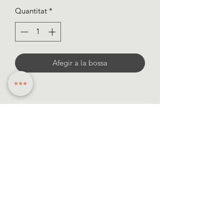
Quantitat
*
Afegir a la bossa
Informació
·Formes de pagament