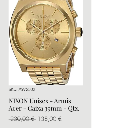
SKU: A972502
NIXON Unisex - Armis
Acer - Caixa 39mm - Qtz.
Preu
Preu
 230,00 € 
138,00 €
normal
d'oferta