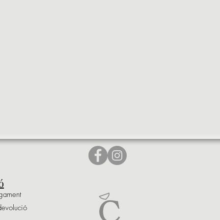
ó
agament
devolució