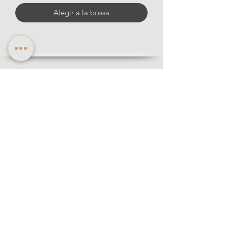
Afegir a la bossa
Informació
·Formes de pagament
·Enviaments i devolució
·Avis legal
·Politica de privacitat