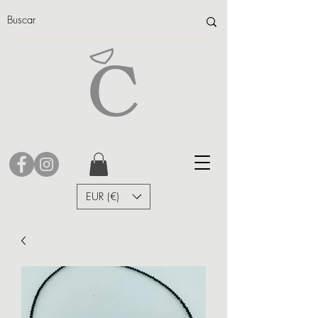
EUR (€)