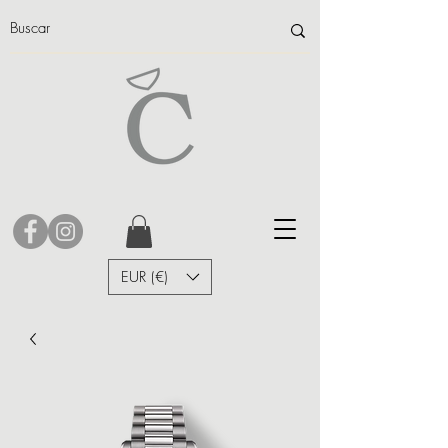
EUR (€)