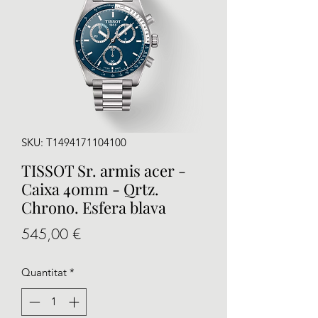
SKU: T1494171104100
TISSOT Sr. armis acer -
Caixa 40mm - Qrtz.
Chrono. Esfera blava
Price
545,00 €
Quantitat
*