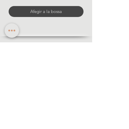
Afegir a la bossa
Informació
·Formes de pagament
·Enviaments i devolució
·Avis legal
·Politica de privacitat